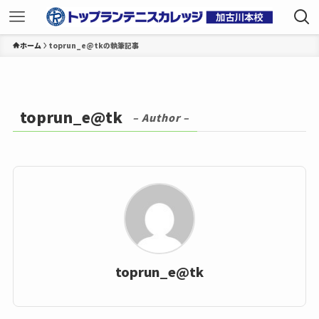
ホーム
toprun_e@tkの執筆記事
toprun_e@tk
– Author –
toprun_e@tk