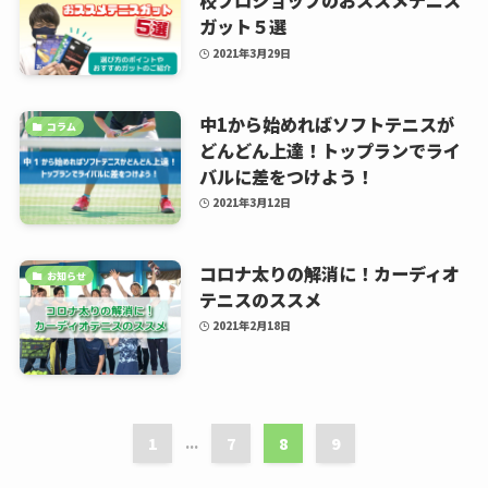
校プロショップのおススメテニス
ガット５選
2021年3月29日
中1から始めればソフトテニスが
コラム
どんどん上達！トップランでライ
バルに差をつけよう！
2021年3月12日
コロナ太りの解消に！カーディオ
お知らせ
テニスのススメ
2021年2月18日
1
...
7
8
9